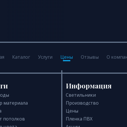
ая
Каталог
Услуги
Цены
Отзывы
О компа
уги
Информация
воды
Светильники
р материала
Производство
а
Цены
т потолков
Пленка ПВХ
р цвета
Акции