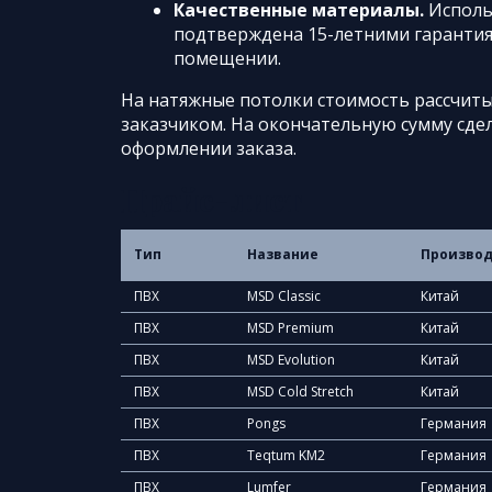
Качественные материалы.
Исполь
подтверждена 15-летними гарантия
помещении.
На натяжные потолки стоимость рассчитыв
заказчиком. На окончательную сумму сде
оформлении заказа.
Прайс-лист
Тип
Название
Произво
ПВХ
MSD Classic
Китай
ПВХ
MSD Premium
Китай
ПВХ
MSD Evolution
Китай
ПВХ
MSD Cold Stretch
Китай
ПВХ
Pongs
Германия
ПВХ
Teqtum KM2
Германия
ПВХ
Lumfer
Германия