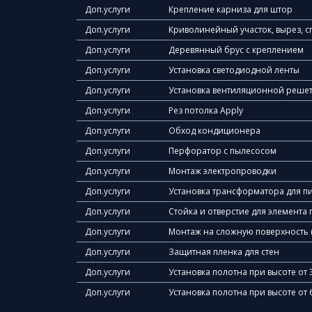
Доп.услуги
Крепление карниза для штор
Доп.услуги
Криволинейный участок, вырез, с
Доп.услуги
Деревянный брус с креплением
Доп.услуги
Установка светодиодной ленты
Доп.услуги
Установка вентиляционной реше
Доп.услуги
Рез потолка Apply
Доп.услуги
Обход кондиционера
Доп.услуги
Перфоратор с пылесосом
Доп.услуги
Монтаж электропроводки
Доп.услуги
Установка трансформатора для п
Доп.услуги
Стойка и отверстие для элемент
Доп.услуги
Монтаж на сложную поверхность (п
Доп.услуги
Защитная пленка для стен
Доп.услуги
Установка полотна при высоте от 
Доп.услуги
Установка полотна при высоте от 