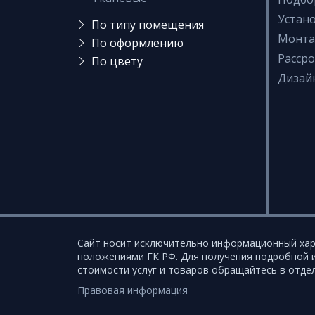
Устан
По типу помещения
Монт
В детскую
По оформлению
Расср
Светопрозрачные
По цвету
Для офиса
Дизай
Голубые
Кривые линии
В прихожую
Зеленые
Одноуровневые
На кухню
Белые
Звездное небо
В зал
Черные
Бесшовные
В комнату
Бежевые
Многоуровневые
В санузел (туалет)
Розовые
Фактурные с тиснением и
Для коттеджа
узором
Синие
Для дачи
Двухуровневые
Красные
В гостиную
Парящие
В спальню
Сайт носит исключительно информационный хар
С подсветкой
положениями ГК РФ. Для получения подробной и
В ванную
стоимости услуг и товаров обращайтесь в отдел
С трековыми светильниками
На балкон / на лоджию
Правовая информация
С фотопечатью
Для бассейна
Зеркальные