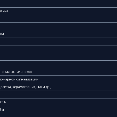
пайка
тки
итания светильников
а пожарной сигнализации
литка, керамогранит, ГКЛ и др.)
3.5 м
6 м