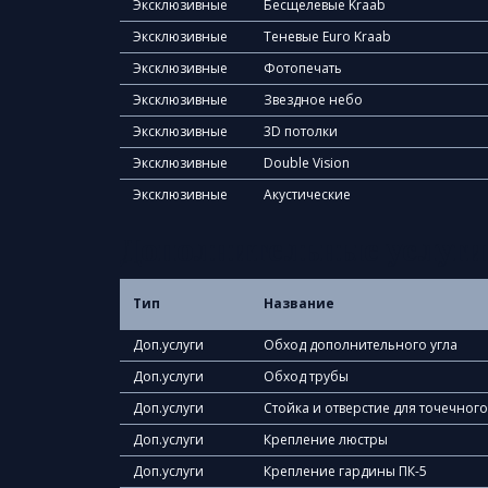
Эксклюзивные
Бесщелевые Kraab
Эксклюзивные
Теневые Euro Kraab
Эксклюзивные
Фотопечать
Эксклюзивные
Звездное небо
Эксклюзивные
3D потолки
Эксклюзивные
Double Vision
Эксклюзивные
Акустические
Дополнительные услуги
Тип
Название
Доп.услуги
Обход дополнительного угла
Доп.услуги
Обход трубы
Доп.услуги
Стойка и отверстие для точечног
Доп.услуги
Крепление люстры
Доп.услуги
Крепление гардины ПК-5