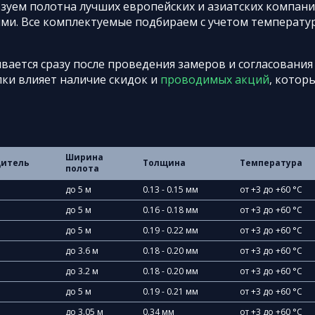
зуем полотна лучших европейских и азиатских компани
ми. Все комплектуемые подбираем с учетом температу
ается сразу после проведения замеров и согласования
лки влияет наличие скидок и
проводимых акций
, котор
Ширина
дитель
Толщина
Температура
полота
до 5 м
0.13 - 0.15 мм
от +3 до +60 °C
до 5 м
0.16 - 0.18 мм
от +3 до +60 °C
до 5 м
0.19 - 0.22 мм
от +3 до +60 °C
до 3.6 м
0.18 - 0.20 мм
от +3 до +60 °C
до 3.2 м
0.18 - 0.20 мм
от +3 до +60 °C
до 5 м
0.19 - 0.21 мм
от +3 до +60 °C
до 3.05 м
0.34 мм
от +3 до +60 °C