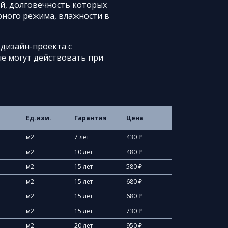
й, долговечность которых
рного режима, влажности в
 дизайн-проекта с
ые могут действовать при
Ед.изм.
Гарантия
Цена
м2
7 лет
430 ₽
м2
10 лет
480 ₽
м2
15 лет
580 ₽
м2
15 лет
680 ₽
м2
15 лет
680 ₽
м2
15 лет
730 ₽
м2
20 лет
950 ₽