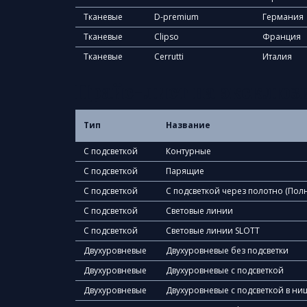
Тканевые
D-premium
Германия
Тканевые
Clipso
Франция
Тканевые
Cerrutti
Италия
Прайс-лист на эксклюз
Тип
Название
С подсветкой
Контурные
С подсветкой
Парящие
С подсветкой
С подсветкой через полотно (Полн
С подсветкой
Световые линии
С подсветкой
Световые линии SLOTT
Двухуровневые
Двухуровневые без подсветки
Двухуровневые
Двухуровневые с подсветкой
Двухуровневые
Двухуровневые с подсветкой в ни