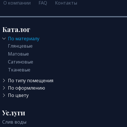
О компании
FAQ
Контакты
Каталог
По материалу
Глянцевые
Матовые
Сатиновые
Тканевые
По типу помещения
В детскую
По оформлению
Светопрозрачные
По цвету
Для офиса
Голубые
Кривые линии
В прихожую
Зеленые
Услуги
Одноуровневые
На кухню
Белые
Звездное небо
В зал
Слив воды
Черные