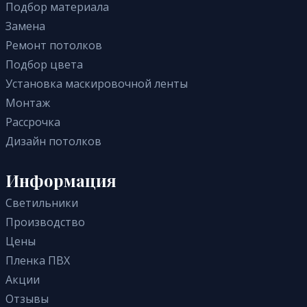
Бесшовные
В комнату
Подбор материала
Бежевые
Многоуровневые
В санузел (туалет)
Замена
Розовые
Фактурные с тиснением и узором
Для коттеджа
Ремонт потолков
Синие
Двухуровневые
Для дачи
Подбор цвета
Красные
Парящие
В гостиную
Установка маскировочной ленты
С подсветкой
В спальню
Монтаж
С трековыми светильниками
В ванную
Рассрочка
С фотопечатью
На балкон / на лоджию
Дизайн потолков
Зеркальные
Для бассейна
Со световыми линиями
В коридор
Информация
3D
Светильники
С рисунком
Производство
Цены
Пленка ПВХ
Акции
Отзывы