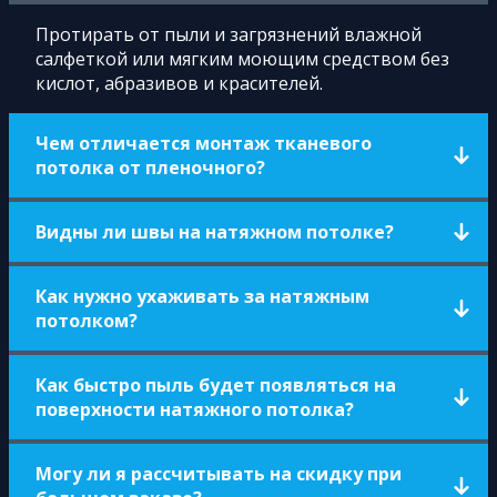
Протирать от пыли и загрязнений влажной
салфеткой или мягким моющим средством без
кислот, абразивов и красителей.
Чем отличается монтаж тканевого
потолка от пленочного?
Нет необходимости нагревать полотно, оно
Видны ли швы на натяжном потолке?
монтируется на специальные крепления и
декорируется багетом.
При правильном расположении шва, его
Как нужно ухаживать за натяжным
практически будет незаметно.
потолком?
Натяжные потолки не требуют особого ухода и
Как быстро пыль будет появляться на
легко чистятся. При необходимости используют
поверхности натяжного потолка?
моющие средства, не содержащие
растворителей или мыльной воды, например,
Сложно дать ответ на этот вопрос, поскольку
вы можете просто использовать обычный
Могу ли я рассчитывать на скидку при
все зависит от типа помещения и его
очиститель для стекол.