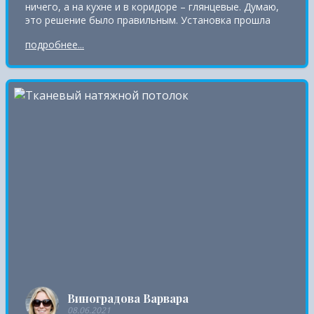
ничего, а на кухне и в коридоре – глянцевые. Думаю,
это решение было правильным. Установка прошла
быстро и качественно. Ну, а какой материал лучше,
подробнее...
сказать сложно. Лично мне больше нравятся
пленочные
Виноградова Варвара
08.06.2021