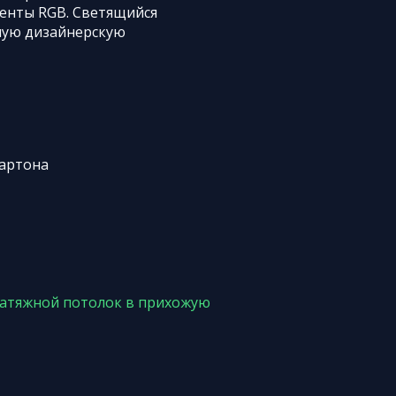
енты RGB. Светящийся
ную дизайнерскую
картона