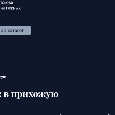
тажом?
 натяжных
и в каталог
жую
 в прихожую