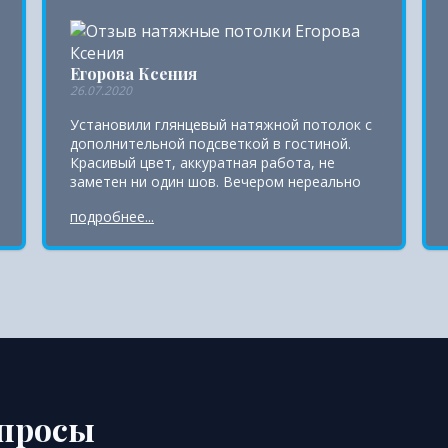
Егорова Ксения
26.07.2020
Установили глянцевый натяжной потолок с
дополнительной подсветкой в гостиной.
Красивый цвет, аккуратная работа, не
заметен ни один шов. Вечером нереально
волшебно отражается подсветка.
подробнее...
опросы