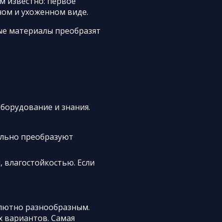
м известно: первое
ном и ухоженном виде.
ые материалы преобразят
борудование и знания.
ально преобразуют
 влагостойкостью. Если
олютно разнообразным.
 вариантов. Самая