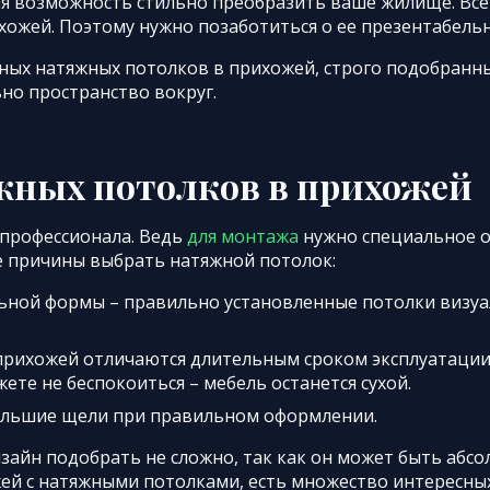
я возможность стильно преобразить ваше жилище. Все
ихожей. Поэтому нужно позаботиться о ее презентабель
ых натяжных потолков в прихожей, строго подобранн
но пространство вокруг.
жных потолков в прихожей
 профессионала. Ведь
для монтажа
нужно специальное о
е причины выбрать натяжной потолок:
ьной формы – правильно установленные потолки визу
рихожей отличаются длительным сроком эксплуатации,
жете не беспокоиться – мебель останется сухой.
ольшие щели при правильном оформлении.
изайн подобрать не сложно, так как он может быть абс
ей с натяжными потолками, есть множество интересных