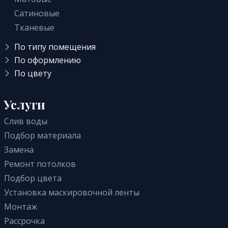
Сатиновые
Тканевые
По типу помещения
В детскую
По оформлению
Светопрозрачные
По цвету
Для офиса
Голубые
Кривые линии
В прихожую
Зеленые
Услуги
Одноуровневые
На кухню
Белые
Звездное небо
В зал
Слив воды
Черные
Бесшовные
В комнату
Подбор материала
Бежевые
Многоуровневые
В санузел (туалет)
Замена
Розовые
Фактурные с тиснением и узором
Для коттеджа
Ремонт потолков
Синие
Двухуровневые
Для дачи
Подбор цвета
Красные
Парящие
В гостиную
Установка маскировочной ленты
С подсветкой
В спальню
Монтаж
С трековыми светильниками
В ванную
Рассрочка