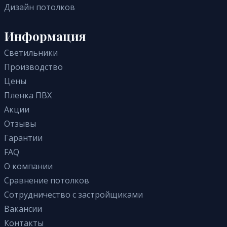
С фотопечатью
На балкон / на лоджию
Дизайн потолков
Зеркальные
Для бассейна
Со световыми линиями
В коридор
Информация
3D
Светильники
С рисунком
Производство
Цены
Пленка ПВХ
Акции
Отзывы
Гарантии
FAQ
О компании
Сравнение потолков
Сотрудничество с застройщиками
Вакансии
Контакты