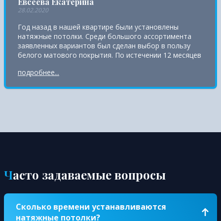
Евсеева Екатерина
28.02.2020
Год назад в нашей квартире были установлены
натяжные потолки. Среди большого ассортимента
заявленных вариантов был сделан выбор в пользу
белого матового покрытия. По истечении 12 месяцев
весь потолок в квартире остался неизменным – вид
подробнее...
нового. Пыль с поверхности пленки ПВХ удаляется
влажной салфеткой.
Часто задаваемые вопросы
Сколько времени устанавливаются
натяжные потолки?