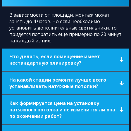
В зависимости от площади, монтаж может
занять до 4 часов. Но если необходимо
установить дополнительные светильники, то
придется потратить еще примерно по 20 минут
на каждый из них.
Что делать, если помещение имеет
нестандартную планировку?
Одним из преимуществ натяжных потолков
На какой стадии ремонта лучше всего
является возможность подстроить полотно
устанавливать натяжные потолки?
под любую форму помещения.
Установка натяжных потолков может
Как формируется цена на установку
производиться в любое время и к этому нет
натяжного потолка и не изменится ли она
никаких требований, но, обычно, их
по окончании работ?
устанавливаются после окончания черновых
работ со стенами и полом.
В расчет стоимости натяжного потолка входит