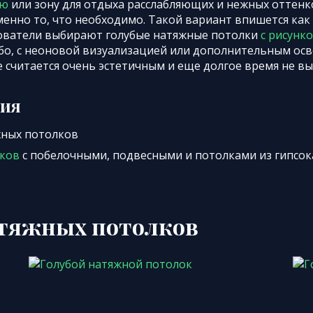
ую
или зону для отдыха расслабляющих и нежных оттенк
менно то, что необходимо. Такой вариант впишется как
зователи выбирают голубые натяжные потолки
с рисунк
бо, с неоновой визуализацией или дополнительным осв
 считается очень эстетичным и еще долгое время не вы
ция
жных потолков
лков
с побелочными, подвесными и потолками из гипсо
атяжных потолков