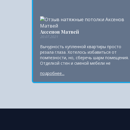
Аксенов Матвей
20.07.2021
Вычурность купленной квартиры просто
резала глаза. Хотелось избавиться от
помпезности, но, сберечь шарм помещения.
Отделкой стен и сменой мебели не
обошлось. Основную интерьерную нагрузку
подробнее...
взял на себе потолок. Выбрал сатиновый,
чтобы не было блеска, напоминающего
прежний лоск. Не впитывает загрязнения,
это важно. Прошелся сухой микрофиброй и
готово. Спасибо мастерам за установку.