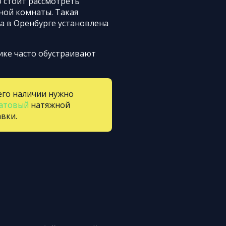
о стоит рассмотреть
ной комнаты. Такая
а в Оренбурге установлена
ике часто обустраивают
его наличии нужно
атовый
натяжной
вки.