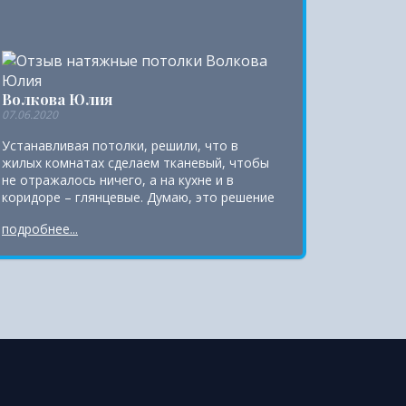
Волкова Юлия
07.06.2020
Устанавливая потолки, решили, что в
жилых комнатах сделаем тканевый, чтобы
не отражалось ничего, а на кухне и в
коридоре – глянцевые. Думаю, это решение
было правильным. Установка прошла
подробнее...
быстро и качественно. Ну, а какой материал
лучше, сказать сложно. Лично мне больше
нравятся пленочные